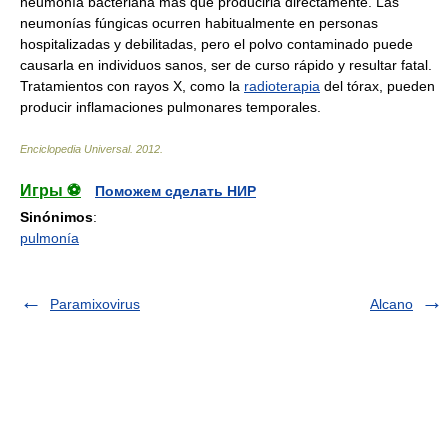
neumonía bacteriana más que producirla directamente. Las
neumonías fúngicas ocurren habitualmente en personas
hospitalizadas y debilitadas, pero el polvo contaminado puede
causarla en individuos sanos, ser de curso rápido y resultar fatal.
Tratamientos con rayos X, como la
radioterapia
del tórax, pueden
producir inflamaciones pulmonares temporales.
Enciclopedia Universal
.
2012
.
Игры ⚽
Поможем сделать НИР
Sinónimos
:
pulmonía
Paramixovirus
Alcano