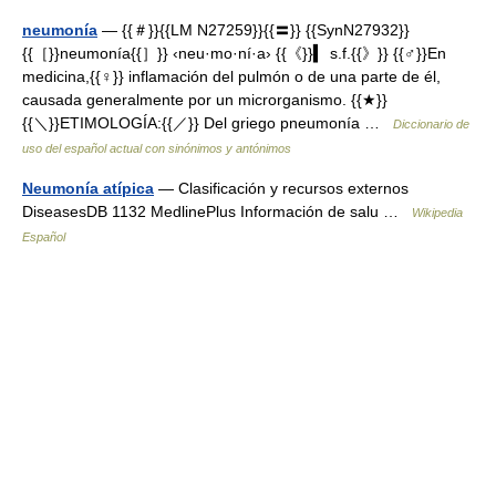
neumonía
— {{＃}}{{LM N27259}}{{〓}} {{SynN27932}}
{{［}}neumonía{{］}} ‹neu·mo·ní·a› {{《}}▍ s.f.{{》}} {{♂}}En
medicina,{{♀}} inflamación del pulmón o de una parte de él,
causada generalmente por un microrganismo. {{★}}
{{＼}}ETIMOLOGÍA:{{／}} Del griego pneumonía …
Diccionario de
uso del español actual con sinónimos y antónimos
Neumonía atípica
— Clasificación y recursos externos
DiseasesDB 1132 MedlinePlus Información de salu …
Wikipedia
Español