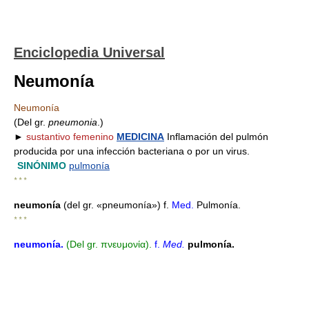
Enciclopedia Universal
Neumonía
Neumonía
(Del gr.
pneumonia
.)
►
sustantivo femenino
MEDICINA
Inflamación del pulmón
producida por una infección bacteriana o por un virus.
SINÓNIMO
pulmonía
* * *
neumonía
(del gr. «pneumonía») f.
Med.
Pulmonía.
* * *
neumonía
.
(Del gr. πνευμονία).
f.
Med.
pulmonía.