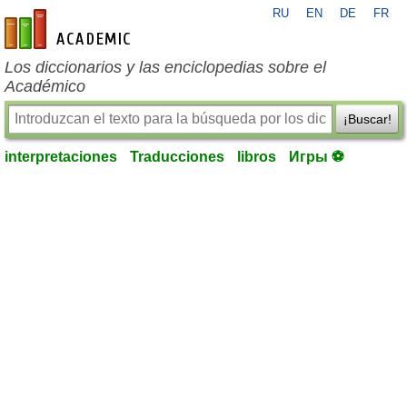
RU
EN
DE
FR
es-academic.com
Los diccionarios y las enciclopedias sobre el
Académico
¡Buscar!
interpretaciones
Traducciones
libros
Игры ⚽