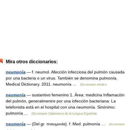
Mira otros diccionarios:
neumonía
— f. neumol. Afección infecciosa del pulmón causada
por una bacteria o un virus. También se denomina pulmonía.
Medical Dictionary. 2011. neumonía …
Diccionario médico
neumonía
— sustantivo femenino 1. Área: medicina Inflamación
del pulmón, generalmentre por una infección bacteriana: La
telefonista está en el hospital con una neumonía. Sinónimo:
pulmonía …
Diccionario Salamanca de la Lengua Española
neumonía
— (Del gr. πνευμονία). f. Med. pulmonía …
Diccionario